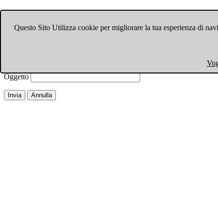
Invia ad un amico.
Questo Sito Utilizza cookie per migliorare la tua esperienza di navi
Chiudi finestra
Email a
Il tuo nome
Vog
La tua email
Oggetto
Invia
Annulla