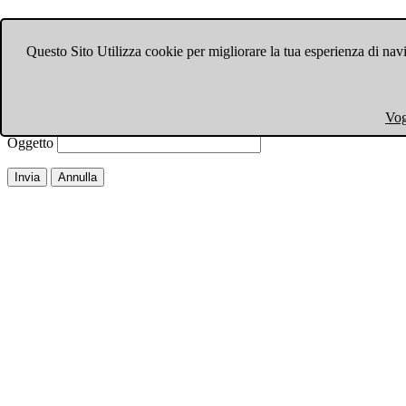
Invia ad un amico.
Questo Sito Utilizza cookie per migliorare la tua esperienza di navi
Chiudi finestra
Email a
Il tuo nome
Vog
La tua email
Oggetto
Invia
Annulla