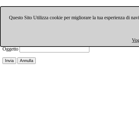
Invia ad un amico.
Questo Sito Utilizza cookie per migliorare la tua esperienza di navi
Chiudi finestra
Email a
Il tuo nome
Vog
La tua email
Oggetto
Invia
Annulla