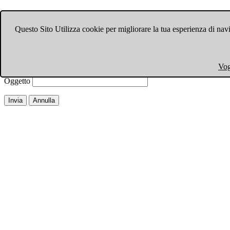
Invia ad un amico.
Questo Sito Utilizza cookie per migliorare la tua esperienza di navi
Chiudi finestra
Email a
Il tuo nome
Vog
La tua email
Oggetto
Invia
Annulla